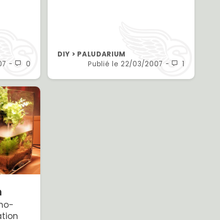
DIY > PALUDARIUM
07
-
0
Publié le
22/03/2007
-
1
m
no-
tion