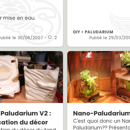
r mise en eau.
DIY > PALUDARIUM
Publié le
30/06/2007
-
2
Publié le
29/03/20
Paludarium V2 :
Nano-Paludariu
C'est quoi donc un Na
cation du décor
Paludarium?? Présenta
ation du décor du fond