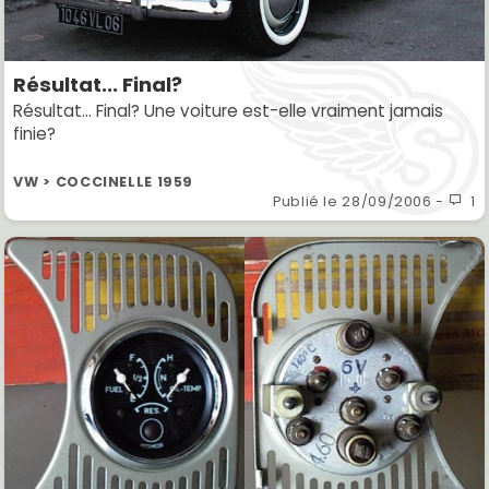
Résultat... Final?
Résultat... Final? Une voiture est-elle vraiment jamais
finie?
VW > COCCINELLE 1959
Publié le
28/09/2006
-
1