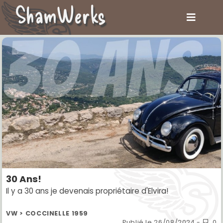
ShamWerks
30 Ans!
Il y a 30 ans je devenais propriétaire d'Elvira!
VW > COCCINELLE 1959
Publié le
26/08/2024
-
0