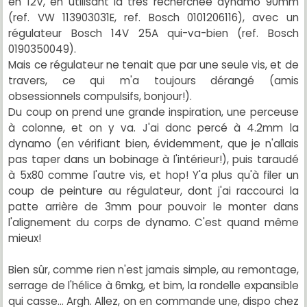
en 12V, en utilisant la très recherchée dynamo 90mm
(ref. VW 113903031E, ref. Bosch 0101206116), avec un
régulateur Bosch 14V 25A qui-va-bien (ref. Bosch
0190350049).
Mais ce régulateur ne tenait que par une seule vis, et de
travers, ce qui m'a toujours dérangé (amis
obsessionnels compulsifs, bonjour!).
Du coup on prend une grande inspiration, une perceuse
à colonne, et on y va. J'ai donc percé à 4.2mm la
dynamo (en vérifiant bien, évidemment, que je n'allais
pas taper dans un bobinage à l'intérieur!), puis taraudé
à 5x80 comme l'autre vis, et hop! Y'a plus qu'à filer un
coup de peinture au régulateur, dont j'ai raccourci la
patte arrière de 3mm pour pouvoir le monter dans
l'alignement du corps de dynamo. C'est quand même
mieux!
Bien sûr, comme rien n'est jamais simple, au remontage,
serrage de l'hélice à 6mkg, et bim, la rondelle expansible
qui casse... Argh. Allez, on en commande une, dispo chez