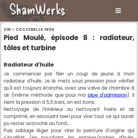
ShamWerks
VW
>
COCCINELLE 1959
Pied Moulé, épisode 8 : radiateur,
tôles et turbine
Radiateur d'huile
Je commencer par filer un coup de jeune à mon
radiateur d'huile. Je le mets sous pression pour vérifier
qu'il est toujours étanche, avec une valve de chambre à
air (même méthode que pour ma
pipe d'admission
). Il
tient la pression à 5,5 bars, on est bons.
Nettoyage de l'intérieur au nettoyant freins et air
comprimé, en secouant bien pour virer tout ce qui aurait
pu rester accroché au fond...
Puis sablage léger pour virer la peinture d'origine qui
s'écaillait (en bouchant les entrées/sorties d'huile,