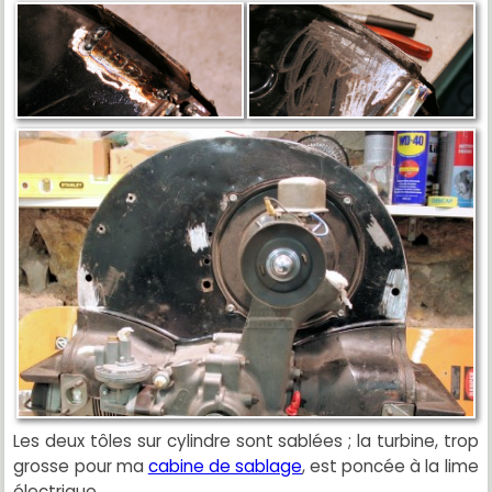
Les deux tôles sur cylindre sont sablées ; la turbine, trop
grosse pour ma
cabine de sablage
, est poncée à la lime
électrique.