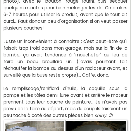
photo), avec le "bouton" rouge fourni, puis secouer
quelques minutes pour bien mélanger les de. On a alors
6-7 heures pour utiliser le produit, avant que le tout ait
durci... Faut donc un peu d'organisation si on veut passer
plusieurs couches!
Juste un inconvénient à connaitre : c'est peut-être qu'il
faisait trop froid dans mon garage, mais sur la fin de la
bombe, ça avait tendance à "moucheter" au lieu de
faire un beau brouillard uni (j'avais pourtant fait
réchauffer la bombe au dessus d'un radiateur avant, et
surveillé que la buse reste propre)... Gaffe, donc.
Le remplissage/reniflard d'huile, la coquille sous la
pompe et les tôles demi-lune avant et arrière le moteur
prennent tous leur couche de peinture... Je n'avais pas
prévu de le faire au départ, mais du coup ils faisaient un
peu tache à coté des autres pièces bien
shiny
. 😉