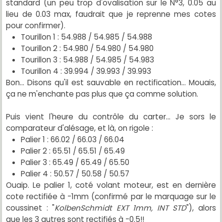
standard (un peu trop d'ovalisation sur le N°3, 0.05 au
lieu de 0.03 max, faudrait que je reprenne mes cotes
pour confirmer).
Tourillon 1 : 54.988 / 54.985 / 54.988
Tourillon 2 : 54.980 / 54.980 / 54.980
Tourillon 3 : 54.988 / 54.985 / 54.983
Tourillon 4 : 39.994 / 39.993 / 39.993
Bon... Disons qu'il est sauvable en rectification... Mouais,
ça ne m'enchante pas plus que ça comme solution.
Puis vient l'heure du contrôle du carter... Je sors le
comparateur d'alésage, et là, on rigole :
Palier 1 : 66.02 / 66.03 / 66.04
Palier 2 : 65.51 / 65.51 / 65.49
Palier 3 : 65.49 / 65.49 / 65.50
Palier 4 : 50.57 / 50.58 / 50.57
Ouaip. Le palier 1, coté volant moteur, est en dernière
cote rectifiée à -1mm (confirmé par le marquage sur le
coussinet : "
KolbenSchmidt EXT 1mm, INT STD
"), alors
que les 3 autres sont rectifiés à -0.5!!