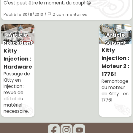
C'est peut être le moment, du coup! 😁
Publié le 30/11/2013 /
2 commentaires
Article
Article
Suivant
Précédent
Kitty
Kitty
Injection :
Injection :
Moteur 2 :
Hardware
1776!
Passage de
Kitty en
Remontage
injection :
du moteur
revue de
de Kitty... en
détail du
1776!
matériel
necessaire.