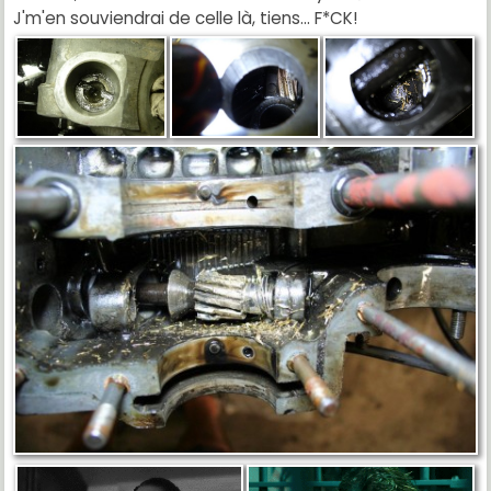
J'm'en souviendrai de celle là, tiens... F*CK!