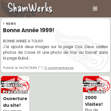
ShamWerks
>
NEWS
Bonne Année 1999!
BONNE ANNEE A TOUS!!
J'ai ajouté deux images sur la page Cox. Deux vieilles
photos de Corse. Et une photo de moi 'au travail' dans
la page Bubul...
Publié le 04/01/1999 /
0 commentaires
Article
Article
Suivant
Précédent
2000
Ouverture
Visites!
du site!
Plus de