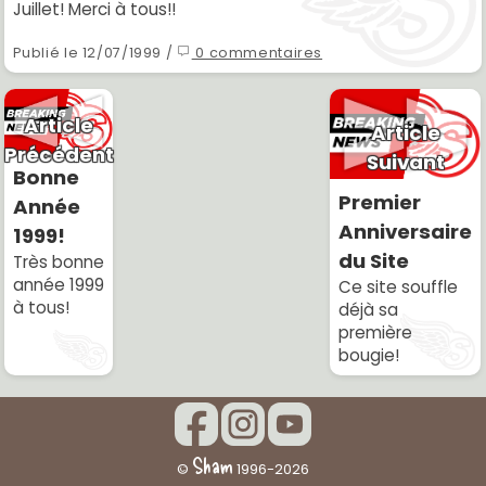
Juillet! Merci à tous!!
Publié le 12/07/1999 /
0 commentaires
Article
Article
Précédent
Suivant
Bonne
Premier
Année
Anniversaire
1999!
du Site
Très bonne
année 1999
Ce site souffle
à tous!
déjà sa
première
bougie!
Sham
©
1996-2026