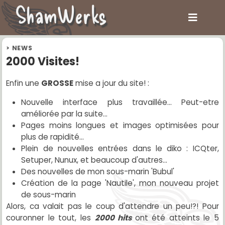
ShamWerks
>
NEWS
2000 Visites!
Enfin une
GROSSE
mise a jour du site! :
Nouvelle interface plus travaillée... Peut-etre
améliorée par la suite...
Pages moins longues et images optimisées pour
plus de rapidité...
Plein de nouvelles entrées dans le diko : ICQter,
Setuper, Nunux, et beaucoup d'autres...
Des nouvelles de mon sous-marin 'Bubul'
Création de la page 'Nautile', mon nouveau projet
de sous-marin
Alors, ca valait pas le coup d'attendre un peu!?! Pour
couronner le tout, les
2000 hits
ont été atteints le 5