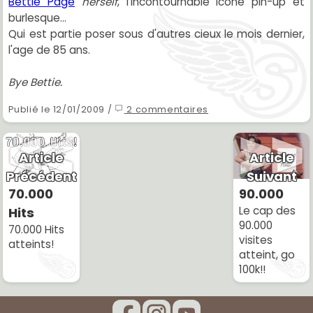
Bettie Page
herself
, l'incontournable icone pin-up et
burlesque...
Qui est partie poser sous d'autres cieux le mois dernier,
l'age de 85 ans.
Bye Bettie.
Publié le 12/01/2009 /
2 commentaires
Article
Article
Précédent
Suivant
70.000
90.000
Le cap des
Hits
90.000
70.000 Hits
visites
atteints!
atteint, go
100k!!