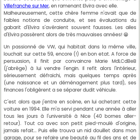
Villefranche sur Mer
, en ramenant Elvira avec elle.
Malheureusement, cette chère femme n'avait que de
faibles notions de conduite, et ses évaluations du
gabarit d'Elvira s'avéraient souvent fausses. Les ailes
d'Elvira passèrent alors de très mauvaises années! 😁
Un passionné de VW, qui habitait dans la même ville,
louchait sur cette 59, encore (!) en bon etat. A force de
persuasion, il finit par convaincre Marie MdLCdBeB
(j'abrège) à lui vendre l'engin. Il refit alors l'intérieur,
sérieusement défraichi, mais quelques temps après
(une naissance et un déménagement plus tard), ses
finances l'obligèrent a se séparer dudit véhicule.
C'est alors que j'entre en scène, en lui achetant cette
voiture en 1994. Elle m'a servi pendant une année à aller
tous les jours à l'université à Nice (40 bornes aller-
retour). Tout ca avec son petit pied-moulé d'origine,
jamais refait... Puis elle trouva un nid douillet dans mon
garage, pour se refaire une beauté au fil des ans et de