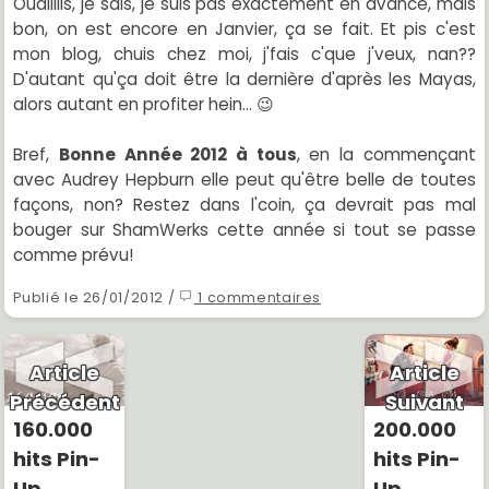
Ouaiiiiis, je sais, je suis pas exactement en avance, mais
bon, on est encore en Janvier, ça se fait. Et pis c'est
mon blog, chuis chez moi, j'fais c'que j'veux, nan??
D'autant qu'ça doit être la dernière d'après les Mayas,
alors autant en profiter hein... 😉
Bref,
Bonne Année 2012 à tous
, en la commençant
avec Audrey Hepburn elle peut qu'être belle de toutes
façons, non? Restez dans l'coin, ça devrait pas mal
bouger sur ShamWerks cette année si tout se passe
comme prévu!
Publié le 26/01/2012 /
1 commentaires
Article
Article
Précédent
Suivant
160.000
200.000
hits Pin-
hits Pin-
Up
Up