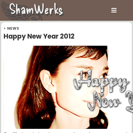
ShamWerks
>
NEWS
Happy New Year 2012