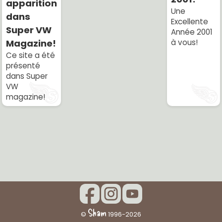
apparition
Une
dans
Excellente
Super VW
Année 2001
Magazine!
à vous!
Ce site a été
présenté
dans Super
VW
magazine!
Sham
©
1996-2026