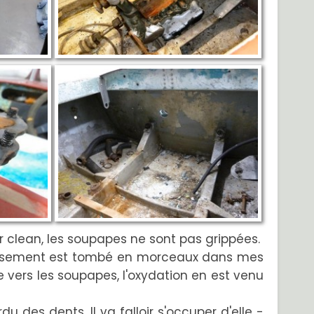
ir clean, les soupapes ne sont pas grippées.
oidissement est tombé en morceaux dans mes
ide vers les soupapes, l'oxydation en est venu
u des dents. Il va falloir s'occuper d'elle -