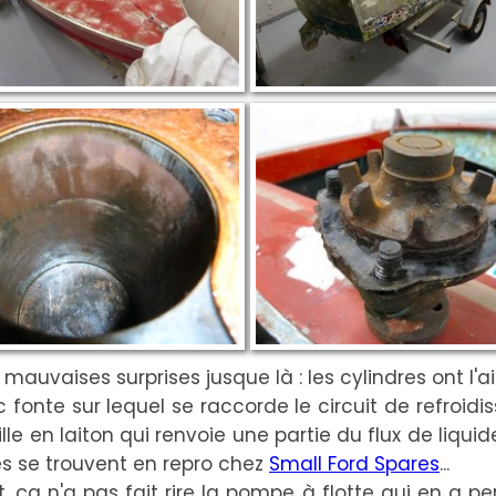
auvaises surprises jusque là : les cylindres ont l'a
 fonte sur lequel se raccorde le circuit de refr
ille en laiton qui renvoie une partie du flux de liqu
es se trouvent en repro chez
Small Ford Spares
...
ça n'a pas fait rire la pompe à flotte qui en a perd