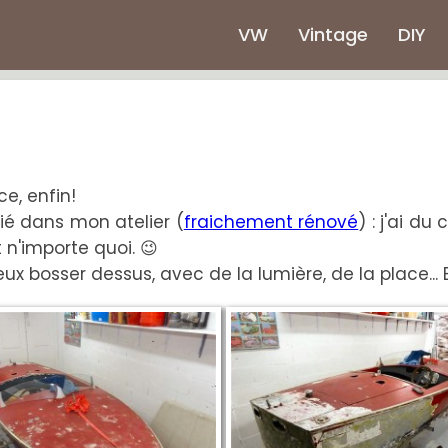
VW
Vintage
DIY
ce, enfin!
rié dans mon atelier (
fraichement rénové
) : j'ai d
 n'importe quoi. 😉
eux bosser dessus, avec de la lumière, de la place...