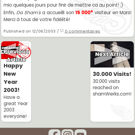
mio quelques jours pour finir de mettre ca au point! ;)
e
Enfin,
Da Sham's
a accueilli son
15 000
visiteur en Mars!
Merci à tous de votre fidélité!
Published on 12/06/2003 /
0 commentaires
Previous
Next Article
Article
Happy
New
30.000 Visits!
30.000 visits
Year
reached on
2003!
shamWerks.com!
Have a
great Year
2003
everyone!