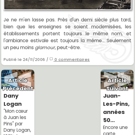
Je ne m'en lasse pas. Près d'un demi siècle plus tard,
bien que les enseignes se soient modernisées, les
établissements portent toujours le même nom, et
l'ambiance estivale est toujours la même... Seulement
un peu moins
glamour
, peut-être.
Publié le 24/11/2006 /
0 commentaires
Article
Article
Précédent
Suivant
Dany
Juan-
Logan
Les-Pins,
"Mon cœur
années
à Juan les
50...
Pins" par
Encore une
Dany Logan,
carte